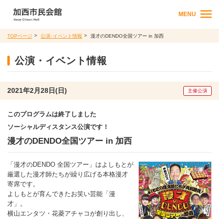
MENU
TOPページ
公演･イベント情報
漫才のDENDO全国ツアー in 加西
公演・イベント情報
2021年2月28日(日)
主催公演
このプログラムは終了しました
ソーシャルディスタンス公演です！
漫才のDENDO全国ツアー in 加西
「漫才のDENDO 全国ツアー」はよしもとが
厳選した漫才師たちが繰り広げる本格漫才
寄席です。
よしもとが育んできたお笑い芸能「漫
才」。
横山エンタツ・花菱アチャコが創り出し、